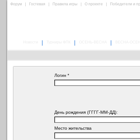
Форум
|
Гостевая
|
Правила игры
|
О проекте
|
Победители и п
|
|
|
Новости
Турниры ФПК
ОСЕНЬ-ВЕСНА
ВЕСНА-ОСЕ
Логин
*
День рождения (ГГГГ-ММ-ДД):
Место жительства