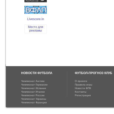
Livescore.in
Место для
рекламы
НОВОСТИ ФУТБОЛА
ФУТБОЛ-ПРОГНОЗ КЛУБ
Чемпионат Англии
О проекте
Чемпионат Германии
Правила игры
Чемпионат Испании
Новости ФПК
Чемпионат Италии
Контакты
Чемпионат России
Регистрация
Чемпионат Украины
Чемпионат Франции