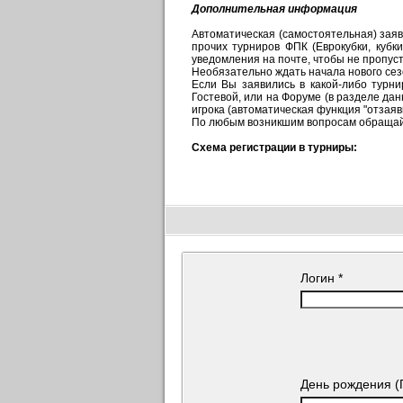
Дополнительная информация
Автоматическая (самостоятельная) заяв
прочих турниров ФПК (Еврокубки, кубк
уведомления на почте, чтобы не пропусти
Необязательно ждать начала нового сезо
Если Вы заявились в какой-либо турни
Гостевой, или на Форуме (в разделе дан
игрока (автоматическая функция "отзая
По любым возникшим вопросам обращайт
Схема регистрации в турниры:
Логин
*
День рождения (