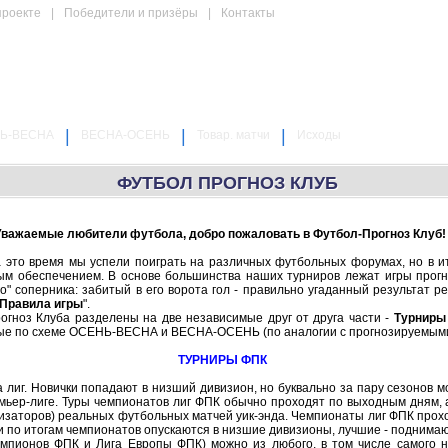
проекте
|
Победители и призёры
|
Контакты
|
|
|
Ь-ВЕСНА
ВЕСНА-ОСЕНЬ
Товар. матчи
Исходы
ФУТБОЛ ПРОГНОЗ КЛУБ
Уважаемые любители футбола, добро пожаловать в Футбол-Прогноз Клуб
а это время мы успели поиграть на различных футбольных форумах, но в и
 обеспечением. В основе большинства наших турниров лежат игры прогноз
о" соперника: забитый в его ворота гол - правильно угаданный результат ре
Правила игры
".
гноз Клуба разделены на две независимые друг от друга части -
Турниры
имые по схеме ОСЕНЬ-ВЕСНА и ВЕСНА-ОСЕНЬ (по аналогии с прогнозируемым
ТУРНИРЫ ФПК
а лиг. Новички попадают в низший дивизион, но буквально за пару сезонов м
мьер-лиге. Туры чемпионатов лиг ФПК обычно проходят по выходным дням, 
заторов) реальных футбольных матчей уик-энда. Чемпионаты лиг ФПК проход
и по итогам чемпионатов опускаются в низшие дивизионы, лучшие - поднимаю
чемпионов ФПК и Лига Европы ФПК) можно из любого, в том числе самого 