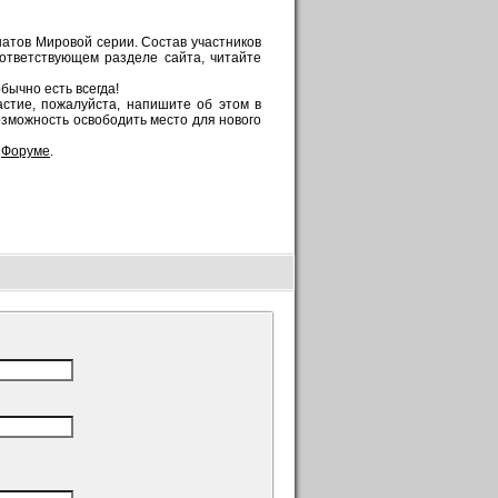
натов Мировой серии. Состав участников
ответствующем разделе сайта, читайте
бычно есть всегда!
астие, пожалуйста, напишите об этом в
возможность освободить место для нового
а
Форуме
.