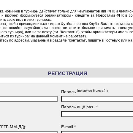
ка новичков в турниры действует только для чемпионатов лиг ФПК и чемпио
и и прочее) формируется организатором - следите за
Новостями ФПК
в со
ть свою игру в этих турнирах.
на, чтобы присоединиться к играм Футбол-прогноз Клуба. Вакантные места о
р по ошибке, случайно или просто не хотите больше принимать в нем уч
ного турнира), или на эл.почту (см. "Контакты"), чтобы организаторы имели 
виться из турнира" на данный момент не работает).
есь по адресам, указанным в разделе "
Контакты
", пишите в
Гостевую
или н
РЕГИСТРАЦИЯ
(не менее 6 симв.)
Пароль
*
Пароль ещё раз
*
ГГГГ-ММ-ДД):
E-mail
*