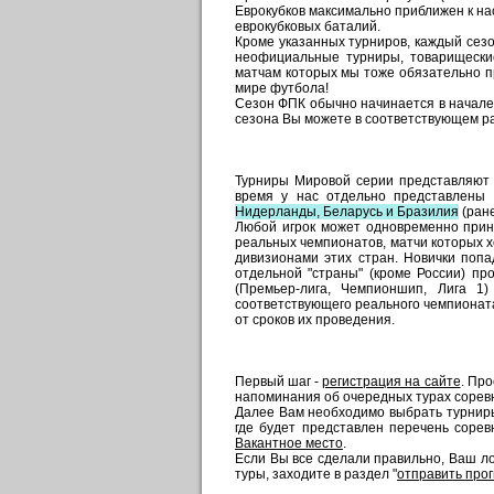
Еврокубков максимально приближен к на
еврокубковых баталий.
Кроме указанных турниров, каждый сезо
неофициальные турниры, товарищески
матчам которых мы тоже обязательно пр
мире футбола!
Сезон ФПК обычно начинается в начале 
сезона Вы можете в соответствующем р
Турниры Мировой серии представляют 
время у нас отдельно представлены
Нидерланды, Беларусь и Бразилия
(ране
Любой игрок может одновременно прини
реальных чемпионатов, матчи которых х
дивизионами этих стран. Новички поп
отдельной "страны" (кроме России) пр
(Премьер-лига, Чемпионшип, Лига 1
соответствующего реального чемпионат
от сроков их проведения.
Первый шаг -
регистрация на сайте
. Пр
напоминания об очередных турах соревн
Далее Вам необходимо выбрать турниры,
где будет представлен перечень соре
Вакантное место
.
Если Вы все сделали правильно, Ваш ло
туры, заходите в раздел "
отправить про