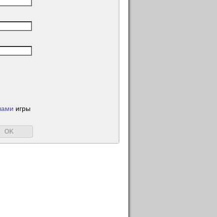
лами
игры