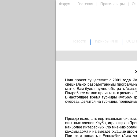
Форум
|
Гостевая
|
Правила игры
|
О 
|
|
Новости
Турниры ФПК
ОСЕН
Наш проект существует с
2001 года
. З
специально разработанным программным
матче Вам будет нужно обыграть "живог
Подробнее можно прочитать в разделе "
В настоящее время турниры Футбол-Про
очередь, делится на турниры, провод
Прежде всего, это вертикальная систем
опытных членов Клуба, играющих в Пре
наиболее интересных (по мнению органи
каждым дома и на выезде. Худшие игрок
При этом попасть в Еврокубки (Лига 