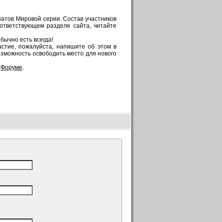
натов Мировой серии. Состав участников
ответствующем разделе сайта, читайте
бычно есть всегда!
астие, пожалуйста, напишите об этом в
возможность освободить место для нового
а
Форуме
.