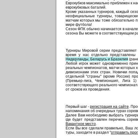
Еврокубков максимально приближен к на
еврокубковых баталий.
Кроме указанных турниров, каждый сезо
неофициальные турниры, товарищески
матчам которых мы тоже обязательно пр
мире футбола!
Сезон ФПК обычно начинается в начале 
сезона Вы можете в соответствующем р
Турниры Мировой серии представляют 
время у нас отдельно представлены
Нидерланды, Беларусь и Бразилия
(ране
Любой игрок может одновременно прини
реальных чемпионатов, матчи которых х
дивизионами этих стран. Новички поп
отдельной "страны" (кроме России) пр
(Премьер-лига, Чемпионшип, Лига 1
соответствующего реального чемпионат
от сроков их проведения.
Первый шаг -
регистрация на сайте
. Пр
напоминания об очередных турах соревн
Далее Вам необходимо выбрать турниры,
где будет представлен перечень соре
Вакантное место
.
Если Вы все сделали правильно, Ваш ло
туры, заходите в раздел "
отправить про