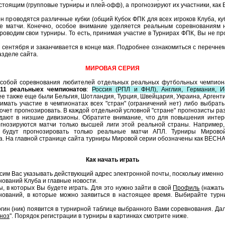
стоящим (групповые турниры и плей-офф), а прогнозируют их участники, как 
н проводятся различные кубки (общий Кубок ФПК для всех игроков Клуба, куб
е матчи. Конечно, особое внимание уделяется реальным соревнованиям 
оводим свои турниры. То есть, принимая участие в Турнирах ФПК, Вы не пр
сентября и заканчивается в конце мая. Подробнее ознакомиться с перечне
азделе сайта.
МИРОВАЯ СЕРИЯ
собой соревнования любителей отдельных реальных футбольных чемпион
11 реальныех чемпионатов
:
Россия (РПЛ и ФНЛ), Англия, Германия, И
е также еще были Бельгия, Шотландия, Турция, Швейцария, Украина, Аргент
мать участие в чемпионатах всех "стран" (ограничений нет) либо выбрат
очет прогнозировать. В каждой отдельной условной "стране" прогнозисты ра
адают в низшие дивизионы. Обратите внимание, что для повышения интер
огнозируются матчи только высшей лиги этой реальной страны. Например,
) будут прогнозировать только реальные матчи АПЛ. Турниры Миров
а. На главной странице сайта турниры Мировой серии обозначены как ВЕ
Как начать играть
осим Вас указывать действующий адрес электронной почты, поскольку именно 
ований Клуба и главные новости.
 в которых Вы будете играть. Для это нужно зайти в свой
Профиль
(нажать 
внований, в которые можно заявиться в настоящее время. Выбирайте тур
гин (ник) появится в турнирной таблице выбранного Вами соревнования. Да
гноз
". Порядок регистрации в турниры в картинках смотрите ниже.