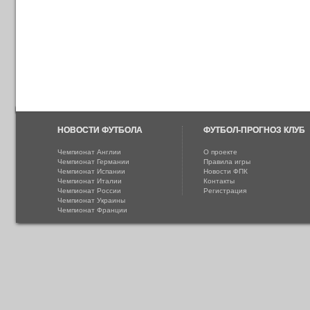
НОВОСТИ ФУТБОЛА
ФУТБОЛ-ПРОГНОЗ КЛУБ
Чемпионат Англии
О проекте
Чемпионат Германии
Правила игры
Чемпионат Испании
Новости ФПК
Чемпионат Италии
Контакты
Чемпионат России
Регистрация
Чемпионат Украины
Чемпионат Франции