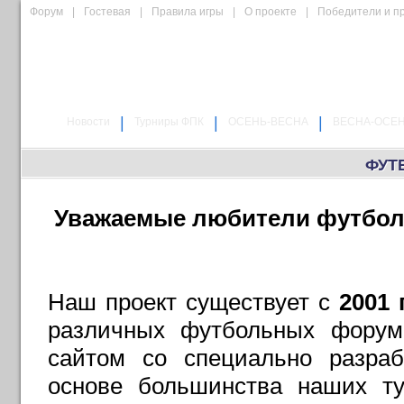
Форум
|
Гостевая
|
Правила игры
|
О проекте
|
Победители и п
|
|
|
Новости
Турниры ФПК
ОСЕНЬ-ВЕСНА
ВЕСНА-ОСЕ
ФУТ
Уважаемые любители футбола
Наш проект существует с
2001 
различных футбольных форума
сайтом со специально разра
основе большинства наших ту