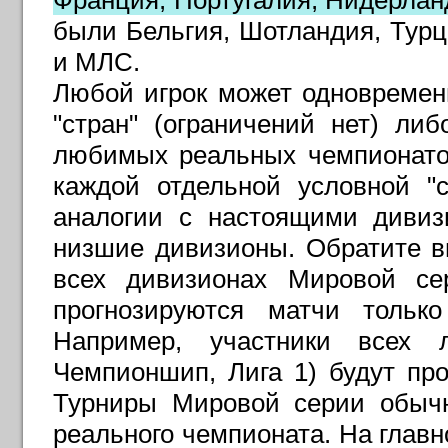
Франция, Португалия, Нидерлан
были Бельгия, Шотландия, Турц
и МЛС
.
Любой игрок может одновремен
"стран" (ограничений нет) ли
любимых реальных чемпионатов
каждой отдельной условной "
аналогии с настоящими дивиз
низшие дивизионы. Обратите в
всех дивизионах Мировой сер
прогнозируются матчи тольк
Например, участники всех л
Чемпионшип, Лига 1) будут пр
Турниры Мировой серии обычн
реального чемпионата. На глав