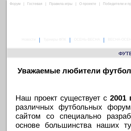
Форум
|
Гостевая
|
Правила игры
|
О проекте
|
Победители и п
|
|
|
Новости
Турниры ФПК
ОСЕНЬ-ВЕСНА
ВЕСНА-ОСЕ
ФУТ
Уважаемые любители футбола
Наш проект существует с
2001 
различных футбольных форума
сайтом со специально разра
основе большинства наших ту