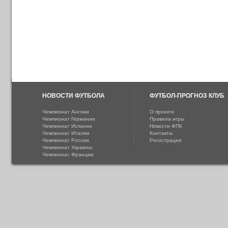
НОВОСТИ ФУТБОЛА
ФУТБОЛ-ПРОГНОЗ КЛУБ
Чемпионат Англии
О проекте
Чемпионат Германии
Правила игры
Чемпионат Испании
Новости ФПК
Чемпионат Италии
Контакты
Чемпионат России
Регистрация
Чемпионат Украины
Чемпионат Франции