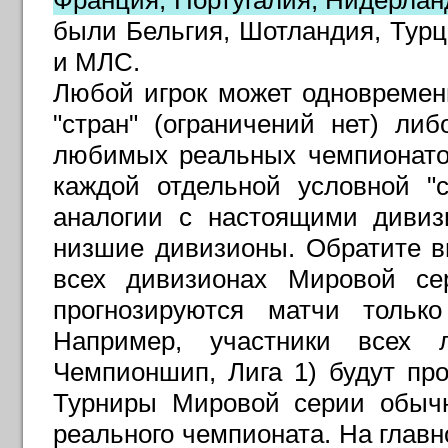
Франция, Португалия, Нидерлан
были Бельгия, Шотландия, Турц
и МЛС
.
Любой игрок может одновремен
"стран" (ограничений нет) ли
любимых реальных чемпионатов
каждой отдельной условной "
аналогии с настоящими дивиз
низшие дивизионы. Обратите в
всех дивизионах Мировой сер
прогнозируются матчи тольк
Например, участники всех л
Чемпионшип, Лига 1) будут пр
Турниры Мировой серии обычн
реального чемпионата. На глав