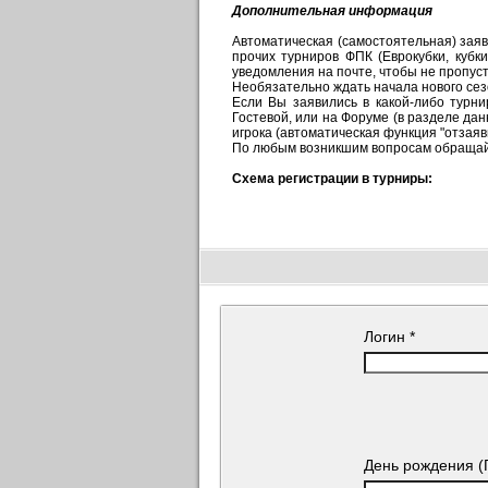
Дополнительная информация
Автоматическая (самостоятельная) заяв
прочих турниров ФПК (Еврокубки, кубк
уведомления на почте, чтобы не пропусти
Необязательно ждать начала нового сезо
Если Вы заявились в какой-либо турни
Гостевой, или на Форуме (в разделе дан
игрока (автоматическая функция "отзая
По любым возникшим вопросам обращайт
Схема регистрации в турниры:
Логин
*
День рождения (