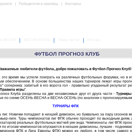
проекте
|
Победители и призёры
|
Контакты
|
|
|
Ь-ВЕСНА
ВЕСНА-ОСЕНЬ
Товар. матчи
Исходы
ФУТБОЛ ПРОГНОЗ КЛУБ
Уважаемые любители футбола, добро пожаловать в Футбол-Прогноз Клуб
а это время мы успели поиграть на различных футбольных форумах, но в и
 обеспечением. В основе большинства наших турниров лежат игры прогноз
о" соперника: забитый в его ворота гол - правильно угаданный результат ре
Правила игры
".
гноз Клуба разделены на две независимые друг от друга части -
Турниры
имые по схеме ОСЕНЬ-ВЕСНА и ВЕСНА-ОСЕНЬ (по аналогии с прогнозируемым
ТУРНИРЫ ФПК
а лиг. Новички попадают в низший дивизион, но буквально за пару сезонов м
мьер-лиге. Туры чемпионатов лиг ФПК обычно проходят по выходным дням, 
заторов) реальных футбольных матчей уик-энда. Чемпионаты лиг ФПК проход
и по итогам чемпионатов опускаются в низшие дивизионы, лучшие - поднимаю
чемпионов ФПК и Лига Европы ФПК) можно из любого, в том числе самого 