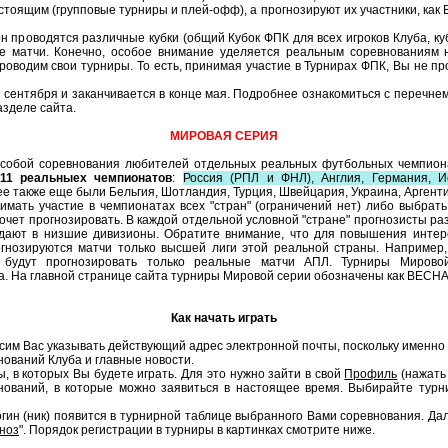
стоящим (групповые турниры и плей-офф), а прогнозируют их участники, как 
н проводятся различные кубки (общий Кубок ФПК для всех игроков Клуба, куб
е матчи. Конечно, особое внимание уделяется реальным соревнованиям 
оводим свои турниры. То есть, принимая участие в Турнирах ФПК, Вы не пр
сентября и заканчивается в конце мая. Подробнее ознакомиться с перечне
азделе сайта.
МИРОВАЯ СЕРИЯ
собой соревнования любителей отдельных реальных футбольных чемпион
11 реальныех чемпионатов
:
Россия (РПЛ и ФНЛ), Англия, Германия, И
е также еще были Бельгия, Шотландия, Турция, Швейцария, Украина, Аргент
мать участие в чемпионатах всех "стран" (ограничений нет) либо выбрат
очет прогнозировать. В каждой отдельной условной "стране" прогнозисты ра
адают в низшие дивизионы. Обратите внимание, что для повышения интер
огнозируются матчи только высшей лиги этой реальной страны. Например,
) будут прогнозировать только реальные матчи АПЛ. Турниры Миров
а. На главной странице сайта турниры Мировой серии обозначены как ВЕ
Как начать играть
осим Вас указывать действующий адрес электронной почты, поскольку именно 
ований Клуба и главные новости.
 в которых Вы будете играть. Для это нужно зайти в свой
Профиль
(нажать 
внований, в которые можно заявиться в настоящее время. Выбирайте тур
гин (ник) появится в турнирной таблице выбранного Вами соревнования. Да
гноз
". Порядок регистрации в турниры в картинках смотрите ниже.