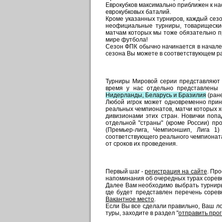
Еврокубков максимально приближен к на
еврокубковых баталий.
Кроме указанных турниров, каждый сезо
неофициальные турниры, товарищески
матчам которых мы тоже обязательно пр
мире футбола!
Сезон ФПК обычно начинается в начале 
сезона Вы можете в соответствующем р
Турниры Мировой серии представляют 
время у нас отдельно представлены
Нидерланды, Беларусь и Бразилия
(ране
Любой игрок может одновременно прини
реальных чемпионатов, матчи которых х
дивизионами этих стран. Новички поп
отдельной "страны" (кроме России) пр
(Премьер-лига, Чемпионшип, Лига 1
соответствующего реального чемпионат
от сроков их проведения.
Первый шаг -
регистрация на сайте
. Пр
напоминания об очередных турах соревн
Далее Вам необходимо выбрать турниры,
где будет представлен перечень соре
Вакантное место
.
Если Вы все сделали правильно, Ваш ло
туры, заходите в раздел "
отправить про