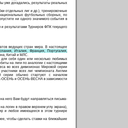
Вы уже догадались, результаты реальных
ки отдельных лиг и др.), тренировочные
национальных футбольных сборных, по
опустите ни одного значимого события в
м и результатами Турниров ФПК текущего
атов ведущих стран мира. В настоящее
спания, Италия, Франция, Португалия,
ина, Китай и МЛС
.
ь для себя один или несколько любимых
збиты на лиги по аналогии с настоящими
еса во всех дивизионах Мировой серии
 участники всех лиг чемпионата Англии
ой серии обычно стартуют с началом
СНА-ОСЕНЬ и ОСЕНЬ-ВЕСНА в зависимости
на него Вам будут направляться письма-
на логин в правом верхнем углу экрана),
нир и любое имеющееся в этом турнире
лее, чтобы сделать ставки на ближайшие