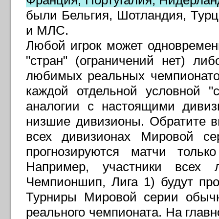
Франция, Португалия, Нидерлан
были Бельгия, Шотландия, Турц
и МЛС
.
Любой игрок может одновремен
"стран" (ограничений нет) ли
любимых реальных чемпионатов
каждой отдельной условной "
аналогии с настоящими дивиз
низшие дивизионы. Обратите в
всех дивизионах Мировой сер
прогнозируются матчи тольк
Например, участники всех л
Чемпионшип, Лига 1) будут пр
Турниры Мировой серии обычн
реального чемпионата. На глав