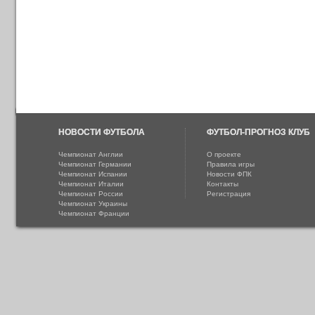
НОВОСТИ ФУТБОЛА
ФУТБОЛ-ПРОГНОЗ КЛУБ
Чемпионат Англии
О проекте
Чемпионат Германии
Правила игры
Чемпионат Испании
Новости ФПК
Чемпионат Италии
Контакты
Чемпионат России
Регистрация
Чемпионат Украины
Чемпионат Франции