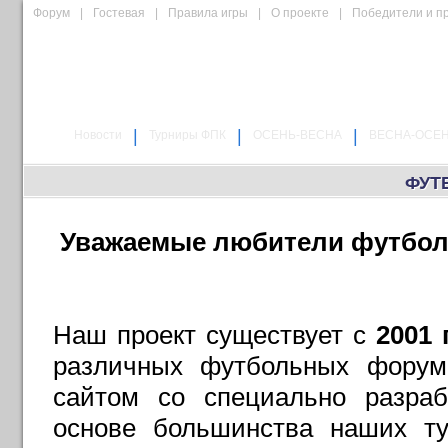
Форум
|
Гостевая
|
Правила игры
|
О проекте
|
Победители и п
|
|
|
Новости
Турниры ФПК
ОСЕНЬ-ВЕСНА
ВЕСНА-ОСЕ
ФУТ
Уважаемые любители футбола
Наш проект существует с
2001 
различных футбольных форума
сайтом со специально разра
основе большинства наших ту