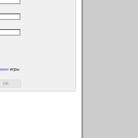
лами
игры