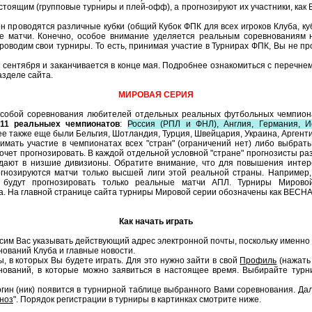
стоящим (групповые турниры и плей-офф), а прогнозируют их участники, как 
н проводятся различные кубки (общий Кубок ФПК для всех игроков Клуба, куб
е матчи. Конечно, особое внимание уделяется реальным соревнованиям 
оводим свои турниры. То есть, принимая участие в Турнирах ФПК, Вы не пр
сентября и заканчивается в конце мая. Подробнее ознакомиться с перечне
азделе сайта.
МИРОВАЯ СЕРИЯ
собой соревнования любителей отдельных реальных футбольных чемпион
11 реальныех чемпионатов
:
Россия (РПЛ и ФНЛ), Англия, Германия, И
е также еще были Бельгия, Шотландия, Турция, Швейцария, Украина, Аргент
мать участие в чемпионатах всех "стран" (ограничений нет) либо выбрат
очет прогнозировать. В каждой отдельной условной "стране" прогнозисты ра
адают в низшие дивизионы. Обратите внимание, что для повышения интер
огнозируются матчи только высшей лиги этой реальной страны. Например,
) будут прогнозировать только реальные матчи АПЛ. Турниры Миров
а. На главной странице сайта турниры Мировой серии обозначены как ВЕ
Как начать играть
осим Вас указывать действующий адрес электронной почты, поскольку именно 
ований Клуба и главные новости.
 в которых Вы будете играть. Для это нужно зайти в свой
Профиль
(нажать 
внований, в которые можно заявиться в настоящее время. Выбирайте тур
гин (ник) появится в турнирной таблице выбранного Вами соревнования. Да
гноз
". Порядок регистрации в турниры в картинках смотрите ниже.