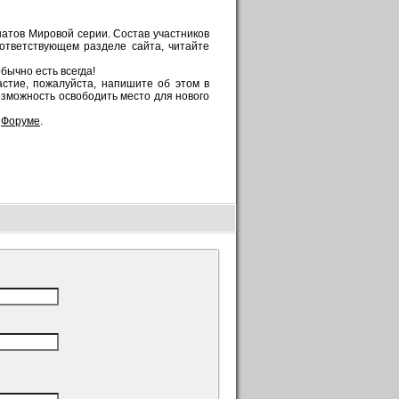
натов Мировой серии. Состав участников
ответствующем разделе сайта, читайте
бычно есть всегда!
астие, пожалуйста, напишите об этом в
возможность освободить место для нового
а
Форуме
.