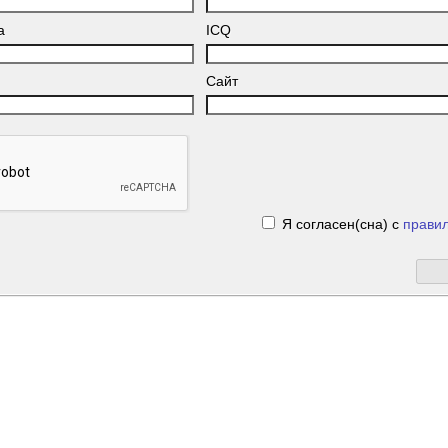
а
ICQ
Сайт
Я согласен(сна) с
прави