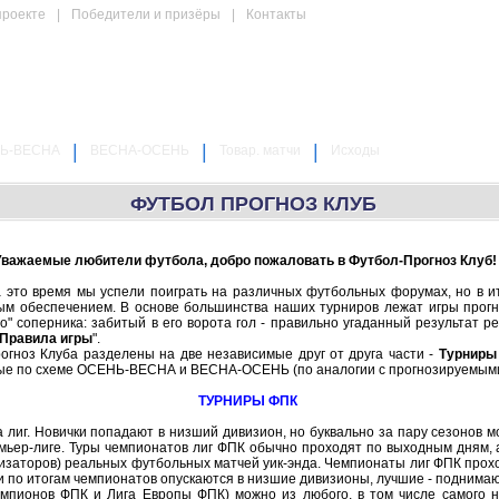
проекте
|
Победители и призёры
|
Контакты
|
|
|
Ь-ВЕСНА
ВЕСНА-ОСЕНЬ
Товар. матчи
Исходы
ФУТБОЛ ПРОГНОЗ КЛУБ
Уважаемые любители футбола, добро пожаловать в Футбол-Прогноз Клуб
а это время мы успели поиграть на различных футбольных форумах, но в и
 обеспечением. В основе большинства наших турниров лежат игры прогноз
о" соперника: забитый в его ворота гол - правильно угаданный результат ре
Правила игры
".
гноз Клуба разделены на две независимые друг от друга части -
Турниры
имые по схеме ОСЕНЬ-ВЕСНА и ВЕСНА-ОСЕНЬ (по аналогии с прогнозируемым
ТУРНИРЫ ФПК
а лиг. Новички попадают в низший дивизион, но буквально за пару сезонов м
мьер-лиге. Туры чемпионатов лиг ФПК обычно проходят по выходным дням, 
заторов) реальных футбольных матчей уик-энда. Чемпионаты лиг ФПК проход
и по итогам чемпионатов опускаются в низшие дивизионы, лучшие - поднимаю
чемпионов ФПК и Лига Европы ФПК) можно из любого, в том числе самого 