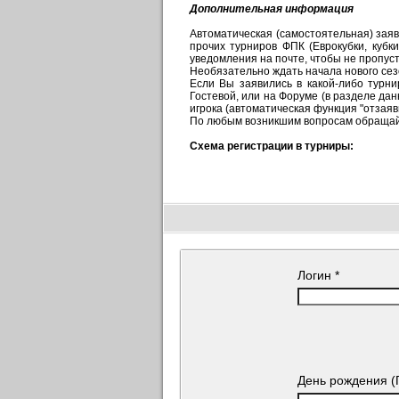
Дополнительная информация
Автоматическая (самостоятельная) заяв
прочих турниров ФПК (Еврокубки, кубк
уведомления на почте, чтобы не пропусти
Необязательно ждать начала нового сезо
Если Вы заявились в какой-либо турни
Гостевой, или на Форуме (в разделе дан
игрока (автоматическая функция "отзая
По любым возникшим вопросам обращайт
Схема регистрации в турниры:
Логин
*
День рождения (