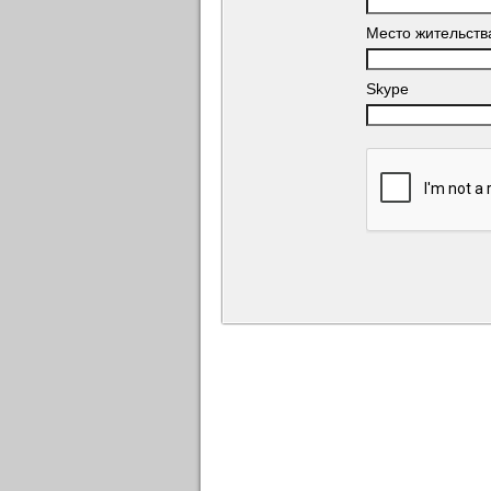
Место жительств
Skype